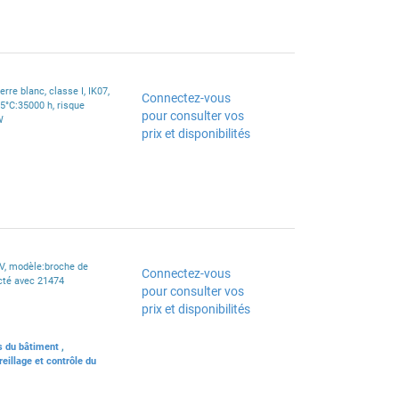
rre blanc, classe I, IK07,
Connectez-vous
25°C:35000 h, risque
pour consulter vos
W
prix et disponibilités
 V, modèle:broche de
Connectez-vous
ecté avec 21474
pour consulter vos
prix et disponibilités
s du bâtiment
,
eillage et contrôle du