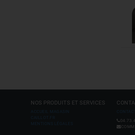
Sorties de câble et Cadres
Source
Speedy
Speedy Essential
Streetlight
Stroom
Tops
Tracklights
Uboat
Vernosc
Xéo2
Zora
NOS PRODUITS ET SERVICES
CONTA
ACCUEIL MAGASIN
CONTAC
CAILLOT.FR
04.73.
MENTIONS LÉGALES
COMME