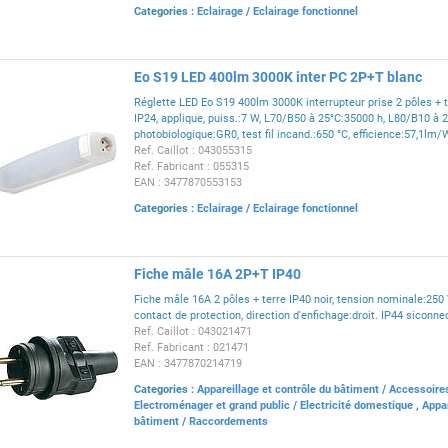
Categories :
Eclairage
/
Eclairage fonctionnel
Eo S19 LED 400lm 3000K inter PC 2P+T blanc
Réglette LED Eo S19 400lm 3000K interrupteur prise 2 pôles + te
IP24, applique, puiss.:7 W, L70/B50 à 25°C:35000 h, L80/B10 à 
photobiologique:GR0, test fil incand.:650 °C, efficience:57,1lm/
Ref. Caillot : 043055315
Ref. Fabricant : 055315
EAN : 3477870553153
Categories :
Eclairage
/
Eclairage fonctionnel
Fiche mâle 16A 2P+T IP40
Fiche mâle 16A 2 pôles + terre IP40 noir, tension nominale:250
contact de protection, direction d'enfichage:droit. IP44 siconn
Ref. Caillot : 043021471
Ref. Fabricant : 021471
EAN : 3477870214719
Categories :
Appareillage et contrôle du bâtiment
/
Accessoire
Electroménager et grand public
/
Electricité domestique
,
Appar
bâtiment
/
Raccordements