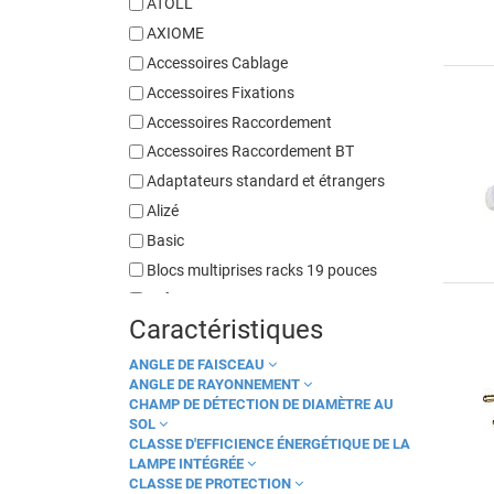
ATOLL
AXIOME
Accessoires Cablage
Accessoires Fixations
Accessoires Raccordement
Accessoires Raccordement BT
Adaptateurs standard et étrangers
Alizé
Basic
Blocs multiprises racks 19 pouces
Boîte DCL
Caractéristiques
Bright Essential
Brightmaster BM
ANGLE DE FAISCEAU
ANGLE DE RAYONNEMENT
C320
CHAMP DE DÉTECTION DE DIAMÈTRE AU
Cieline
SOL
CLASSE D'EFFICIENCE ÉNERGÉTIQUE DE LA
Compact
LAMPE INTÉGRÉE
Controlup
CLASSE DE PROTECTION