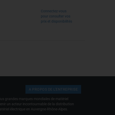
Connectez-vous
pour consulter vos
prix et disponibilités
A PROPOS DE L'ENTREPRISE
s plus grandes marques mondiales de matériel
venir un acteur incontournable de la distribution
atériel électrique en Auvergne-Rhône-Alpes.