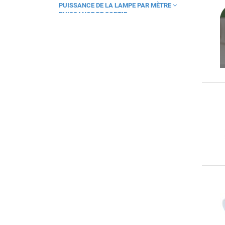
PUISSANCE DE LA LAMPE PAR MÈTRE
Highbay xHB
PUISSANCE DE SORTIE
Horizon
PUISSANCE DU SYSTÈME
RÉPARTITION LUMINEUSE
Hydron Essential
SOURCE LUMINEUSE
Integraconnect
TEMPÉRATURE DE COULEUR
TENSION DE LAMPE
Interrupteurs
TEST AU FIL INCANDESCENT SELON IEC
Izy Pro
60695-2-11
TYPE D'ACCESSOIRE/PIÈCE DÉTACHÉE
LED panel Acc
TYPE DE CAPTEUR
LED panel Bright
TYPE DE COMMANDE
TYPE DE TENSION
LED panel Driv
UNIFORMITÉ DE LA COULEUR (ELLIPSE DE
LED panel ITSP
MCADAM)
LED panel Manga
LED panel QT
LED panel QTU
LED panel Quadra
LIPS
Lanternes
Line