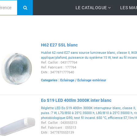
LE CATALOGUE
LES MA
H62 E27 SSL blanc
Hublot 62 rond E27 sans source lumineuse blanc, classe II, IK0
applique/plafond, puissance du système:15 W, test au fil inca
Ref. Caillot : 043177764
Ref. Fabricant : 177764
EAN : 3477871777640
Categories :
Eclairage
/
Eclairage extérieur
Eo S19 LED 400lm 3000K inter blanc
Réglette LED Eo S19 400lm 3000K interrupteur blanc, classe II, I
puiss.:7 W, L70/B50 à 25°C:35000 h, L80/B10 à 25°C:35000 h, r
photobiologique:GR0, test fil incand.:650 °C, efficience:57,1lm/
Ref. Caillot : 043055313
Ref. Fabricant : 055313
EAN : 3477870553139