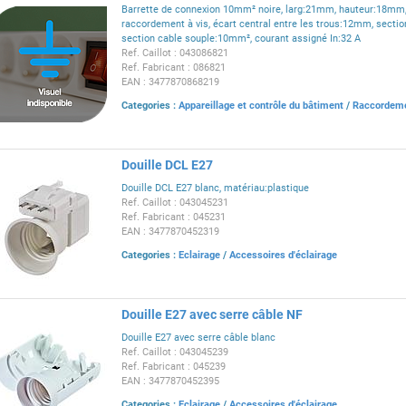
Barrette de connexion 10mm² noire, larg:21mm, hauteur:18mm
raccordement à vis, écart central entre les trous:12mm, sectio
section cable souple:10mm², courant assigné In:32 A
Ref. Caillot : 043086821
Ref. Fabricant : 086821
EAN : 3477870868219
Categories :
Appareillage et contrôle du bâtiment
/
Raccordem
Douille DCL E27
Douille DCL E27 blanc, matériau:plastique
Ref. Caillot : 043045231
Ref. Fabricant : 045231
EAN : 3477870452319
Categories :
Eclairage
/
Accessoires d'éclairage
Douille E27 avec serre câble NF
Douille E27 avec serre câble blanc
Ref. Caillot : 043045239
Ref. Fabricant : 045239
EAN : 3477870452395
Categories :
Eclairage
/
Accessoires d'éclairage