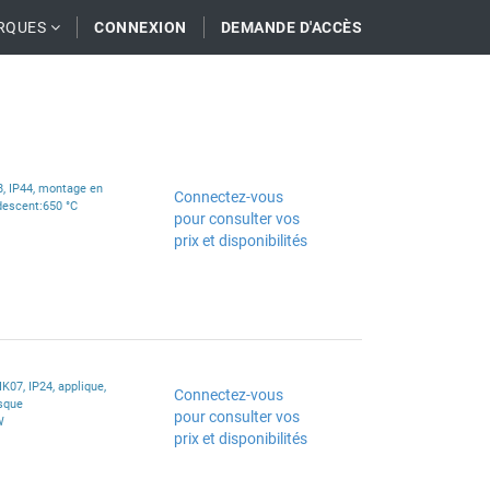
RQUES
CONNEXION
DEMANDE D'ACCÈS
8, IP44, montage en
Connectez-vous
ndescent:650 °C
pour consulter vos
prix et disponibilités
K07, IP24, applique,
Connectez-vous
isque
pour consulter vos
W
prix et disponibilités