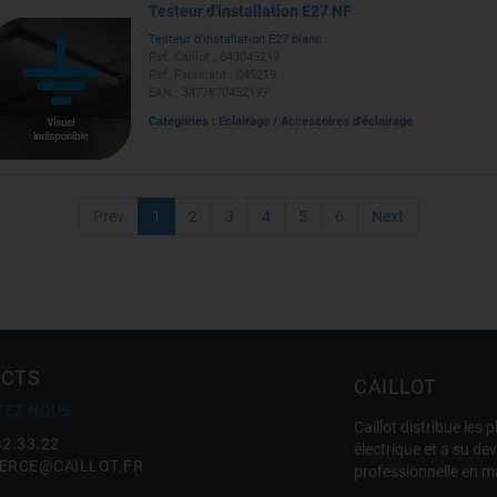
Testeur d'installation E27 NF
Testeur d'installation E27 blanc
Ref. Caillot : 043045219
Ref. Fabricant : 045219
EAN : 3477870452197
Categories :
Eclairage
/
Accessoires d'éclairage
Prev
1
2
3
4
5
6
Next
CTS
CAILLOT
TEZ NOUS
Caillot distribue le
42.33.22
électrique et a su de
RCE@CAILLOT.FR
professionnelle en m