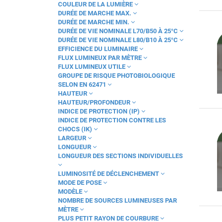
COULEUR DE LA LUMIÈRE
Cube
DURÉE DE MARCHE MAX.
DUNE
DURÉE DE MARCHE MIN.
DURÉE DE VIE NOMINALE L70/B50 À 25°C
Deep
DURÉE DE VIE NOMINALE L80/B10 À 25°C
Disc
EFFICIENCE DU LUMINAIRE
FLUX LUMINEUX PAR MÈTRE
Douille et Fiche DCL
FLUX LUMINEUX UTILE
Douilles
GROUPE DE RISQUE PHOTOBIOLOGIQUE
SELON EN 62471
Downlight
HAUTEUR
Dreamline
HAUTEUR/PROFONDEUR
INDICE DE PROTECTION (IP)
EVOCATION
INDICE DE PROTECTION CONTRE LES
Eo
CHOCS (IK)
LARGEUR
Evolve
LONGUEUR
Fiches et socles mobiles
LONGUEUR DES SECTIONS INDIVIDUELLES
Fusibles
LUMINOSITÉ DE DÉCLENCHEMENT
H350
MODE DE POSE
HWD
MODÈLE
NOMBRE DE SOURCES LUMINEUSES PAR
HWDP
MÈTRE
Highbay PHBV3
PLUS PETIT RAYON DE COURBURE