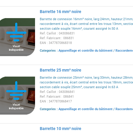
Barrette 16 mm² noire
Barrette de connexion 16mm² noire, larg:24mm, hauteur:21mm
raccordement à vis, écart central entre les trous:13mm, sectio
section cable souple:16mm², courant assigné In:50 A
Ref. Caillot : 043086831
Ref. Fabricant : 086831
EAN : 3477870868318
Categories :
Appareillage et contrôle du bâtiment
/
Raccordem
Barrette 25 mm² noire
Barrette de connexion 25mm² noire, larg:33mm, hauteur:28mm
raccordement à vis, écart central entre les trous:18mm, sectio
section cable souple:25mm², courant assigné In:63 A
Ref. Caillot : 043086841
Ref. Fabricant : 086841
EAN : 3477870868417
Categories :
Appareillage et contrôle du bâtiment
/
Raccordem
Barrette 10 mm² noire