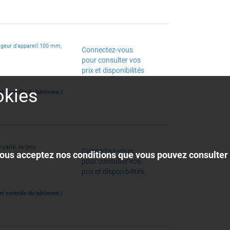
argeur d'appareil:100 mm,
Connectez-vous
pour consulter vos
prix et disponibilités
okies
et contrôle du bâtiment
/
:carré, largeur
Connectez-vous
, vous acceptez nos conditions que vous pouvez consulter
ppareil:36 mm
pour consulter vos
prix et disponibilités
et contrôle du bâtiment
/