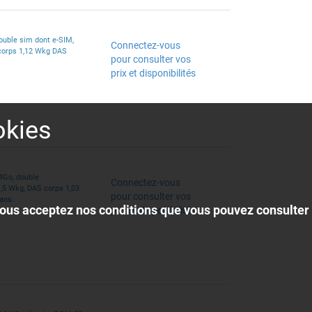
uble sim dont e-SIM,
Connectez-vous
 corps 1,12 Wkg DAS
pour consulter vos
prix et disponibilités
okies
4Go, double
Connectez-vous
,5 Wkg, DAS corps 1,03
pour consulter vos
 ans
, vous acceptez nos conditions que vous pouvez consulter
prix et disponibilités