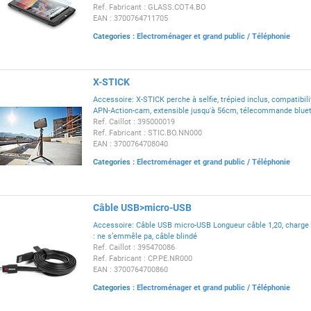
Ref. Fabricant : GLASS.COT4.BO
EAN : 3700764711705
Categories :
Electroménager et grand public
/
Téléphonie
X-STICK
Accessoire: X-STICK perche à selfie, trépied inclus, compatibil
APN-Action-cam, extensible jusqu'à 56cm, télecommande blue
Ref. Caillot : 395000019
Ref. Fabricant : STIC.BO.NN000
EAN : 3700764708040
Categories :
Electroménager et grand public
/
Téléphonie
Câble USB>micro-USB
Accessoire: Câble USB micro-USB Longueur câble 1,20, charge e
: ne s’emmêle pa, câble blindé
Ref. Caillot : 395470086
Ref. Fabricant : CP.PE.NR000
EAN : 3700764700860
Categories :
Electroménager et grand public
/
Téléphonie