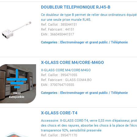
DOUBLEUR TELEPHONIQUE RJ45-B
Ce doubleur de type B permet de relier deux ordinateurs équip
sur une seule prise murale RJ45.
Ref. Caillot : 385044151
Ref. Fabricant : 44151
EAN : 3660450441517
Categories :
Electroménager et grand public
/
Téléphonie
X-GLASS CORE M4/CORE-M4GO
X-GLASS CORE M4/CORE-M4GO
Ref. Caillot : 395471055
Ref. Fabricant : GLASS.COM4.BO
EAN : 3700764710555
Categories :
Electroménager et grand public
/
Téléphonie
X-GLASS CORE-T4
Accessoire: X-GLASS CORE-T4, verre 0,33 mm d’épaisseur, pro
des chocs et des rayures, absorbe les chocs à la place de l’écr
transparence 92%, sensibilité preservée
Ref. Caillot : 395471170