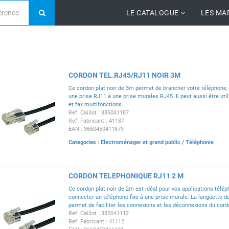
LE CATALOGUE
LES MA
CORDON TEL.RJ45/RJ11 NOIR 3M
Ce cordon plat noir de 3m permet de brancher votre téléphon
une prise RJ11 à une prise murales RJ45. Il peut aussi être ut
et fax multifonctions.
Ref. Caillot : 385041187
Ref. Fabricant : 41187
EAN : 3660450411879
Categories :
Electroménager et grand public
/
Téléphonie
CORDON TELEPHONIQUE RJ11 2 M
Ce cordon plat noir de 2m est idéal pour vos applications télép
connecter un téléphone fixe à une prise murale. La languette 
permet de faciliter les connexions et les déconnexions du cord
Ref. Caillot : 385041112
Ref. Fabricant : 41112