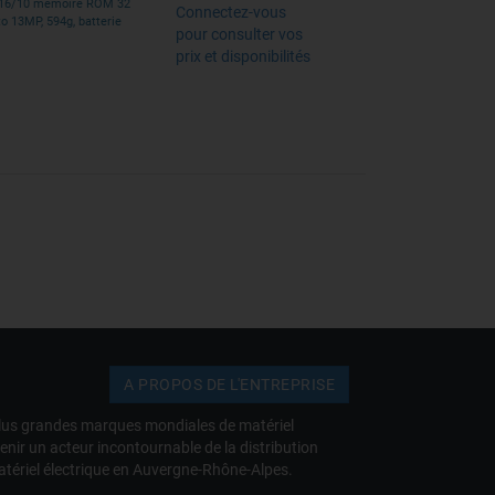
, 16/10 mémoire ROM 32
Connectez-vous
o 13MP, 594g, batterie
pour consulter vos
prix et disponibilités
A PROPOS DE L'ENTREPRISE
s plus grandes marques mondiales de matériel
venir un acteur incontournable de la distribution
atériel électrique en Auvergne-Rhône-Alpes.