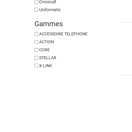
Crosscall
Uniformatic
Gammes
ACCESSOIRE TELEPHONE
ACTION
CORE
STELLAR
X-LINK