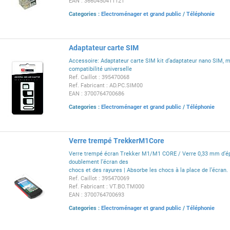
EAN : 3660450411121
Categories :
Electroménager et grand public
/
Téléphonie
Adaptateur carte SIM
Accessoire: Adaptateur carte SIM kit d’adaptateur nano SIM, 
compatibilité universelle
Ref. Caillot : 395470068
Ref. Fabricant : AD.PC.SIM00
EAN : 3700764700686
Categories :
Electroménager et grand public
/
Téléphonie
Verre trempé TrekkerM1Core
Verre trempé écran Trekker M1/M1 CORE / Verre 0,33 mm d’ép
doublement l’écran des
chocs et des rayures | Absorbe les chocs à la place de l’écran.
Ref. Caillot : 395470069
Ref. Fabricant : VT.BO.TM000
EAN : 3700764700693
Categories :
Electroménager et grand public
/
Téléphonie