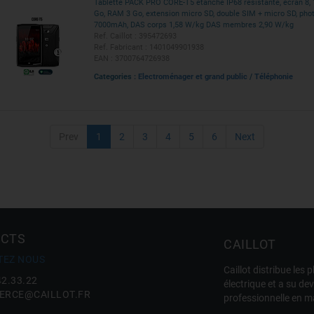
Tablette PACK PRO CORE-T5 étanche IP68 resistante, écran 8
Go, RAM 3 Go, extension micro SD, double SIM + micro SD, phot
7000mAh, DAS corps 1,58 W/kg DAS membres 2,90 W/kg
Ref. Caillot : 395472693
Ref. Fabricant : 1401049901938
EAN : 3700764726938
Categories :
Electroménager et grand public
/
Téléphonie
Prev
1
2
3
4
5
6
Next
CTS
CAILLOT
TEZ NOUS
Caillot distribue le
42.33.22
électrique et a su de
RCE@CAILLOT.FR
professionnelle en m