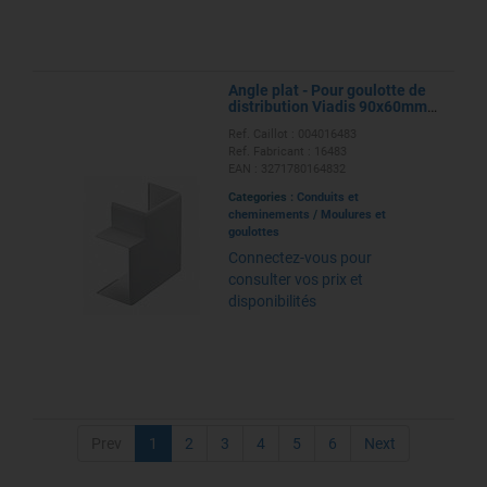
Angle plat - Pour goulotte de
distribution Viadis 90x60mm -
PVC Blanc Artic
Ref. Caillot : 004016483
Ref. Fabricant : 16483
EAN : 3271780164832
Categories :
Conduits et
cheminements
/
Moulures et
goulottes
Connectez-vous pour
consulter vos prix et
disponibilités
Prev
1
2
3
4
5
6
Next