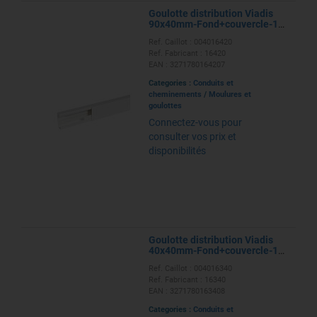
Goulotte distribution Viadis
90x40mm-Fond+couvercle-1
compart-Longueur 2m-Blanc
Ref. Caillot : 004016420
Ref. Fabricant : 16420
EAN : 3271780164207
Categories :
Conduits et
cheminements
/
Moulures et
goulottes
Connectez-vous pour
consulter vos prix et
disponibilités
Goulotte distribution Viadis
40x40mm-Fond+couvercle-1
compart-Longueur 2m-Blanc
Ref. Caillot : 004016340
Ref. Fabricant : 16340
EAN : 3271780163408
Categories :
Conduits et