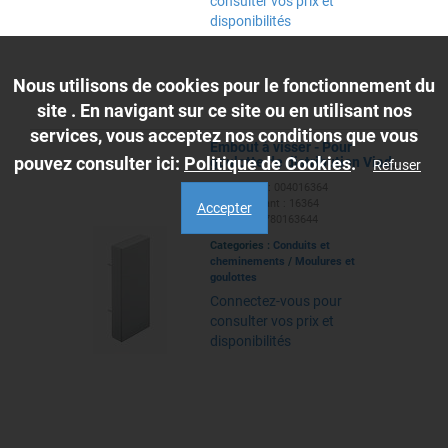
consulter vos prix et
disponibilités
Nous utilisons de cookies pour le fonctionnement du
site . En navigant sur ce site ou en utilisant nos
services, vous acceptez nos conditions que vous
Embout à visser - Pour
pouvez consulter ici:
Politique de Cookies
.
goulotte de distribution Viadis
Refuser
60x40mm -PVC Blanc Artic
Ref. Caillot : 004016364
Ref. Fabricant : 16364
Accepter
EAN : 3271780163644
Categories :
Conduits et
cheminements
/
Moulures et
goulottes
Connectez-vous pour
consulter vos prix et
disponibilités