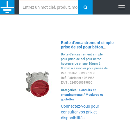
Tog
nav
Boîte d'encastrement simple
prise de sol pour béton
hauteurs chape 50mm à
Boîte d'encastrement simple
80mm
pour prise de sol pour béton
hauteurs de chape 50mm à
80mm à associer pour prises de
sol multiples
Ref. Caillot : 009081988
Ref. Fabricant : 081988
EAN : 3245060819880
Categories :
Conduits et
cheminements
/
Moulures et
goulottes
Connectez-vous pour
consulter vos prix et
disponibilités