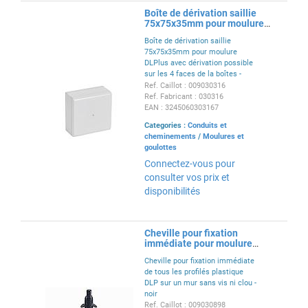
Boîte de dérivation saillie
75x75x35mm pour moulure
DLPlus - blanc
Boîte de dérivation saillie
75x75x35mm pour moulure
DLPlus avec dérivation possible
sur les 4 faces de la boîtes -
grille de fixation à l’intérieur de
Ref. Caillot : 009030316
la boîte - cadre prédécoupé en
Ref. Fabricant : 030316
hauteur et en largeur - blanc
EAN : 3245060303167
Categories :
Conduits et
cheminements
/
Moulures et
goulottes
Connectez-vous pour
consulter vos prix et
disponibilités
Cheville pour fixation
immédiate pour moulure
DLPlus
Cheville pour fixation immédiate
de tous les profilés plastique
DLP sur un mur sans vis ni clou -
noir
Ref. Caillot : 009030898