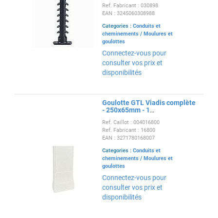
Ref. Fabricant : 030898
EAN : 3245060308988
Categories :
Conduits et
cheminements
/
Moulures et
goulottes
Connectez-vous pour
consulter vos prix et
disponibilités
Goulotte GTL Viadis complète
- 250x65mm - 1
compartiment-Pour tableau
Ref. Caillot : 004016800
13 modules
Ref. Fabricant : 16800
EAN : 3271780168007
Categories :
Conduits et
cheminements
/
Moulures et
goulottes
Connectez-vous pour
consulter vos prix et
disponibilités